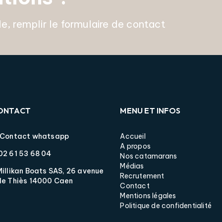
 remplir le formulaire de contact
ONTACT
MENU ET INFOS
Contact whatsapp
Accueil
A propos
02 61 53 68 04
Nos catamarans
Médias
Millikan Boats SAS, 26 avenue
Recrutement
de Thiès 14000 Caen
Contact
Mentions légales
Politique de confidentialité