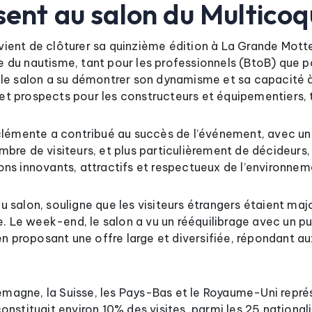
ésent au salon du Multico
i vient de clôturer sa quinzième édition à La Grande Mo
du nautisme, tant pour les professionnels (BtoB) que 
le salon a su démontrer son dynamisme et sa capacité à 
 prospects pour les constructeurs et équipementiers, t
clémente a contribué au succès de l’événement, avec un
re de visiteurs, et plus particulièrement de décideurs, 
ions innovants, attractifs et respectueux de l’environnem
du salon, souligne que les visiteurs étrangers étaient ma
. Le week-end, le salon a vu un rééquilibrage avec un pub
n proposant une offre large et diversifiée, répondant a
l’Allemagne, la Suisse, les Pays-Bas et le Royaume-Uni re
stituait environ 10% des visites, parmi les 25 nationali